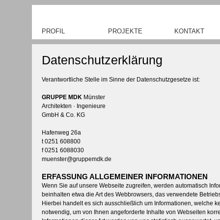
PROFIL
PROJEKTE
KONTAKT
Büro
Öffentliche Bauten
Kontakt
Leistungen
Schulbauten
Datenzugriff
Datenschutzerklärung
Team
Sozialbauten
Datenupload
Wettbewerbe
Verantwortliche Stelle im Sinne der Datenschutzgesetze ist:
GRUPPE MDK
Münster
Architekten · Ingenieure
GmbH & Co. KG
Hafenweg 26a
t 0251 608800
f 0251 6088030
muenster@gruppemdk.de
ERFASSUNG ALLGEMEINER INFORMATIONEN
Wenn Sie auf unsere Webseite zugreifen, werden automatisch Infor
beinhalten etwa die Art des Webbrowsers, das verwendete Betrieb
Hierbei handelt es sich ausschließlich um Informationen, welche k
notwendig, um von Ihnen angeforderte Inhalte von Webseiten korre