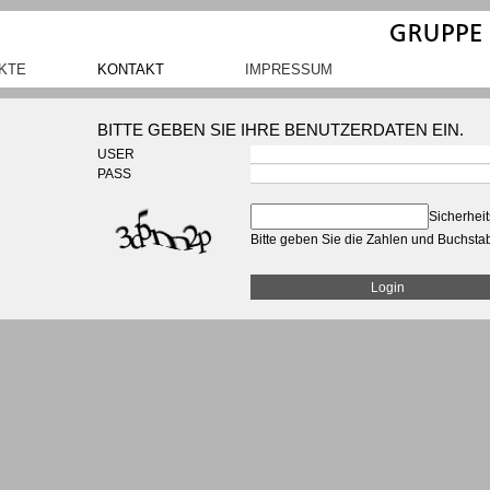
KTE
KONTAKT
IMPRESSUM
he Bauten
Kontakt
Impressum
ten
Datenzugriff
Datenschutzerklärung
BITTE GEBEN SIE IHRE BENUTZERDATEN EIN.
uten
Datenupload
USER
erbe
PASS
Sicherheit
Bitte geben Sie die Zahlen und Buchsta