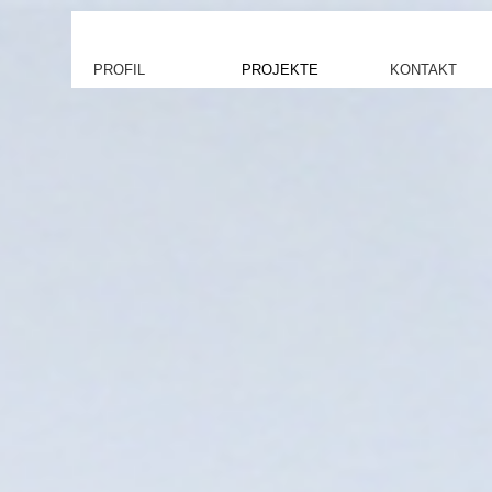
PROFIL
PROJEKTE
KONTAKT
Büro
Öffentliche Bauten
Kontakt
Leistungen
Schulbauten
Datenzugriff
Team
Sozialbauten
Datenupload
Wettbewerbe