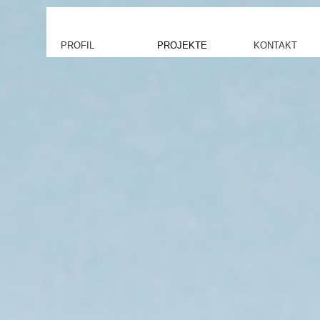
PROFIL
PROJEKTE
KONTAKT
Büro
Öffentliche Bauten
Kontakt
Leistungen
Schulbauten
Datenzugriff
Team
Sozialbauten
Datenupload
Wettbewerbe